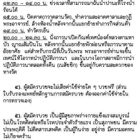
๑๒.๓๐ – ๑๔.๐๐ น.
ช่วงเวลาที่สามารถมาฉันน้ําปานะที่โรงน้ำ
ร้อนได้
๑๕.๐๐ น.
ปัดตาด(กวาดลานวัด), ทําความสะอาดศาลาและกุฏิ
พระอาจารย์, ล้างห้องน้ําหลังจากนั้นแยกย้ายทําภารกิจส่วนตัว
๑๙.๐๐ น.
ทําวัตรเย็น
๒๐.๐๐ – ๒๑.๓๐ น.
นั่งภาวนาเปิดกัณฑ์เทศน์องค์หลวงตามหา
บัว ญาณสัมปันโน หลังจากนั้นแยกย้ายพักผ่อนหรือภาวนาตาม
อัธยาศัย แต่สำหรับกรณีที่เป็นวันพระ พระอาจารย์ท่านจะขึ้น
เทศน์ให้โอวาทนำปฏิบัติภาวนา และในบางโอกาสอาจมีการนำ
ปฏิบัติภาวนาตลอดทั้งคืน (เนสัชชิก) ขึ้นอยู่กับความสะดวกของ
ทางวัด
๔).
ผู้สมัครบวชจะไม่เสียค่าใช้จ่ายใด ๆ บวชฟรี (ส่วน
ใบรับรองแพทย์หลักฐานการสมัครบวช ต้องออกค่าใช้จ่ายใน
การตรวจเอง)
๕).
ผู้สมัครบวช เป็นผู้มีสุขภาพร่างกายแข็งแรงสมบูรณ์
ไม่เป็นโรคติดต่อหรือโรคประจำตัวร้ายแรง เป็นสุภาพชน มีความ
ประพฤติดี ไม่ติดสารเสพติด เป็นผู้กินง่าย อยู่ง่าย มีความอดทน
ไม่เกียจคร้าน