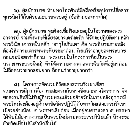
๖).
ผู้สมัครบวช ห้ามพกโทรศัพท์มือถือหรืออุปกรณ์สื่อสาร
ทุกชนิดไว้กับตัวขณะบวชพระอยู่ (ข้อห้ามของทางวัด)
๗).
ผู้สมัครบวช จะต้องเชื่อฟังและอยู่ในโอวาทของพระ
อาจารย์ รวมทั้งพระพี่เลี้ยงอย่างเคร่งครัด ที่วัดจะปฏิบัติตามหลัก
พระวินัย เคารพในหลัก “อาวุโสภันเต” คือ พระที่บวชภายหลัง
ต้องให้ความเคารพพระที่บวชมาก่อน ถึงแม้ว่าอายุของพระบวช
ก่อนจะน้อยกว่าก็ตาม พระบวชในโครงการถือเป็นพระ
นวกะ(พระบวชใหม่) พึงให้ความเคารพต่อพระในวัดที่อยู่มาก่อน
ไม่ถือตนว่ายากสอนยาก ถือตนว่าอายุมากกว่า
๘).
โครงการจัดบวชที่วัดแสงธรรมวังเขาเขียว
จ.นครราชสีมา เพื่อความสะดวกกับทางวัดและทางโครงการ จึง
ขอสงวนสิทธิ์ไม่รับผู้ที่บวชพระแล้วขอย้ายวัดในภายหลังทุกกรณี
พระใหม่จะต้องอยู่ศึกษาข้อวัตรปฏิบัติกับทางวัดแสงธรรมวังเขา
เขียวอย่างน้อย ๕ พรรษาเสียก่อน เมื่ออยู่จนครบเวลา ๕ พรรษา
ได้พ้นนิสัยจากความเป็นพระใหม่ตามพระธรรมวินัยแล้ว ถึงจะขอ
ย้ายวัดเพื่อไปยังสำนักอื่นได้