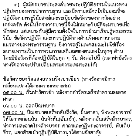
๓).
ผู้สมัครบวชประสงค์บวชพระปฏิบัติธรรมในแนวทาง
ปฏิปทาของพระป่ากรรมฐาน และมีความสมัครใจยินยอมที่จะ
ปฏิบัติตามพระวินัยสงฆ์และระเบียบข้อวัตรของทางวัดอย่าง
เคร่งครัด ดังนั้นโครงการบวชนี้จึงไม่เหมาะกับผู้ที่จะมาบวชเพื่อ
พักผ่อน แต่เหมาะกับผู้มีความตั้งใจในการเข้ามาเรียนรู้พระธรรม
วินัย ข้อวัตรปฏิบัติ และการปฏิบัติทางด้านจิตตภาวนาตาม
แนวทางของพระกรรมฐาน ซึ่งการอยู่ในเพศสมณะไม่ใช่เรื่อง
สบายเพราะเป็นการทวนกระแสกิเลสของตนเองในทุกๆ ด้าน
โดยมีข้อวัตรที่ต้องปฏิบัติในทุก ๆ วัน ดังต่อไปนี้ (เวลาทำข้อวัตร
ทางวัดอาจจะปรับเปลี่ยนตามความเหมาะสมได้)
ข้อวัตรของวัดแสงธรรมวังเขาเขียว
(ทางวัดอาจมีการ
เปลี่ยนแปลงได้ตามความเหมาะสม)
๐๔.๐๐ น.
เริ่มทําวัตรเช้า หลังจากทำวัตรเสร็จทําความสะอาด
ศาลา
๐๖.๐๐ น.
ออกบิณฑบาต
๐๗.๐๐ น.
บิณฑบาตเสร็จกลับถึงวัด, ขึ้นศาลา, ฟังพระอาจารย์
ให้โอวาทก่อนฉัน, ฉันจังหัน(ฉันเช้า), หลังจากฉันเสร็จล้างบาตร,
ทําความสะอาดโรงล้างบาตร ศาลาและกุฏิพระอาจารย์, พับเก็บ
จีวร, แยกย้ายเข้ากุฏิปฏิบัติภาวนาได้ตามอัธยาศัย