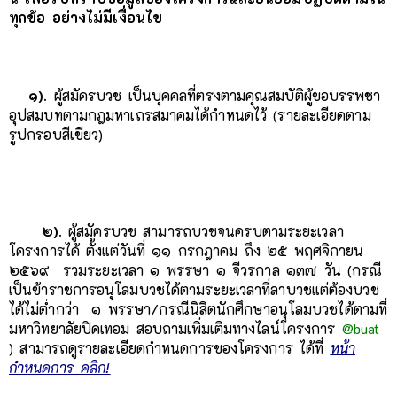
ทุกข้อ อย่างไม่มีเงื่อนไข
๑).
ผู้สมัครบวช เป็นบุคคลที่ตรงตามคุณสมบัติผู้ขอบรรพชา
อุปสมบทตามกฎมหาเถรสมาคมได้กำหนดไว้ (รายละเอียดตาม
รูปกรอบสีเขียว)
๒).
ผู้สมัครบวช สามารถบวชจนครบตามระยะเวลา
โครงการได้ ตั้งแต่วันที่ ๑๑ กรกฎาคม ถึง ๒๕ พฤศจิกายน
๒๕๖๙ รวมระยะเวลา ๑ พรรษา ๑ จีวรกาล ๑๓๗ วัน (กรณี
เป็นข้าราชการอนุโลมบวชได้ตามระยะเวลาที่ลาบวชแต่ต้องบวช
ได้ไม่ต่ำกว่า ๑ พรรษา/กรณีนิสิตนักศึกษา
อนุโลมบวชได้ตามที่
มหาวิทยาลัยปิดเทอม
สอบถามเพิ่มเติมทางไลน์โครงการ
@buat
) สามารถดูรายละเอียดกำหนดการของโครงการ ได้ที่
หน้า
กำหนดการ คลิก!