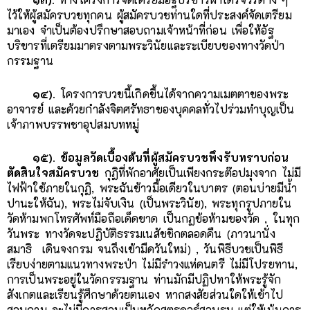
ไว้ให้ผู้สมัครบวชทุกคน ผู้สมัครบวชท่านใดที่ประสงค์จัดเตรียม
มาเอง จำเป็นต้องปรึกษาสอบถามเจ้าหน้าที่ก่อน เพื่อให้อัฐ
บริขารที่เตรียมมาตรงตามพระวินัยและระเบียบของทางวัดป่า
กรรมฐาน
๑๔).
โครงการบวชนี้เกิดขึ้นได้จากความเมตตาของพระ
อาจารย์ และด้วยกำลังจิตศรัทธาของบุคคลทั่วไปร่วมทำบุญเป็น
เจ้าภาพบรรพชาอุปสมบทหมู่
๑๕). ข้อมูลวัดเบื้องต้นที่ผู้สมัครบวชพึงรับทราบก่อน
ตัดสินใจสมัครบวช
กุฏิที่พักอาศัยเป็นเพียงกระต๊อปมุงจาก ไม่มี
ไฟฟ้าใช้ภายในกุฏิ, พระฉันข้าวมื้อเดียวในบาตร (ตอนบ่ายมีน้ำ
ปานะให้ฉัน), พระไม่จับเงิน (เป็นพระวินัย), พระทุกรูปภายใน
วัดห้ามพกโทรศัพท์มือถือเด็ดขาด เป็นกฏข้อห้ามของวัด , ในทุก
วันพระ ทางวัดจะปฏิบัติธรรมเนสัชชิกตลอดคืน (ภาวนานั่ง
สมาธิ เดินจงกรม จนถึงเช้ามืดวันใหม่) , วันพิธีบวชเป็นพิธี
เรียบง่ายตามแนวทางพระป่า ไม่มีรำวงแห่ดนตรี ไม่มีโปรยทาน,
การเป็นพระอยู่ในวัดกรรมฐาน ท่านมักมีปฏิปทาให้พระรู้จัก
สังเกตและเรียนรู้ศึกษาด้วยตนเอง หากสงสัยส่วนใดให้เข้าไป
สอบถาม จะไม่มีการสอนเป็นหลักสูตรคอร์สอบรม แต่ให้เน้นการ