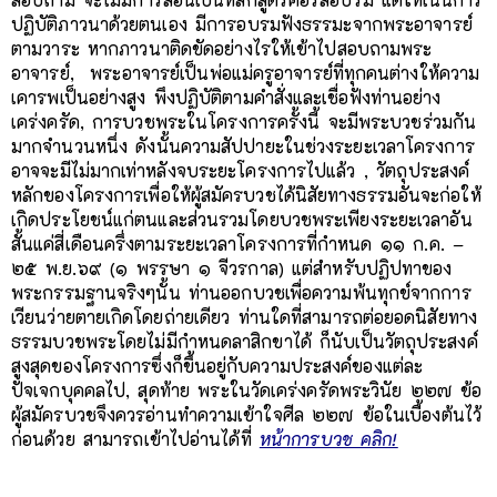
ปฏิบัติภาวนาด้วยตนเอง มีการอบรมฟังธรรมะจากพระอาจารย์
ตามวาระ หากภาวนาติดขัดอย่างไรให้เข้าไปสอบถามพระ
อาจารย์, พระอาจารย์เป็นพ่อแม่ครูอาจารย์ที่ทุกคนต่างให้ความ
เคารพเป็นอย่างสูง พึงปฏิบัติตามคำสั่งและเชื่อฟังท่านอย่าง
เคร่งครัด, การบวชพระในโครงการครั้งนี้ จะมีพระบวชร่วมกัน
มากจำนวนหนึ่ง ดังนั้นความสัปปายะในช่วงระยะเวลาโครงการ
อาจจะมีไม่มากเท่าหลังจบระยะโครงการไปแล้ว , วัตถุประสงค์
หลักของโครงการเพื่อให้ผู้สมัครบวชได้นิสัยทางธรรมอันจะก่อให้
เกิดประโยชน์แก่ตนและส่วนรวมโดยบวชพระเพียงระยะเวลาอัน
สั้นแค่สี่เดือนครึ่งตามระยะเวลาโครงการที่กำหนด ๑๑ ก.ค. –
๒๕ พ.ย.๖๙ (๑ พรรษา ๑ จีวรกาล) แต่สำหรับปฏิปทาของ
พระกรรมฐานจริงๆนั้น ท่านออกบวชเพื่อความพ้นทุกข์จากการ
เวียนว่ายตายเกิดโดยถ่ายเดียว ท่านใดที่สามารถต่อยอดนิสัยทาง
ธรรมบวชพระโดยไม่มีกำหนดลาสิกขาได้ ก็นับเป็นวัตถุประสงค์
สูงสุดของโครงการซึ่งก็ขึ้นอยู่กับความประสงค์ของแต่ละ
ปัจเจกบุคคลไป, สุดท้าย พระในวัดเคร่งครัดพระวินัย ๒๒๗ ข้อ
ผู้สมัครบวชจึงควรอ่านทำความเข้าใจศีล ๒๒๗ ข้อในเบื้องต้นไว้
ก่อนด้วย สามารถเข้าไปอ่านได้ที่
หน้าการบวช คลิก!