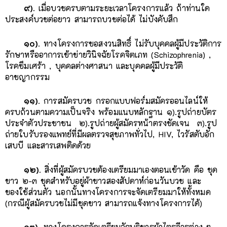
๙).
เมื่อบวชครบตามระยะเวลาโครงการแล้ว ถ้าท่านใด
ประสงค์บวชต่อยาว สามารถบวชต่อได้ ไม่บังคับสึก
๑๐).
ทางโครงการขอสงวนสิทธิ์ ไม่รับบุคคลผู้มีประวัติการ
รักษาหรืออาการเข้าข่ายวินิจฉัยโรคจิตเภท (Schizophrenia) ,
โรคซึมเศร้า , บุคคลต่างศาสนา และบุคคลผู้มีประวัติ
อาชญากรรม
๑๑).
การสมัครบวช กรอกแบบฟอร์มสมัครออนไลน์ให้
ครบถ้วนตามความเป็นจริง พร้อมแนบหลักฐาน ๑).รูปถ่ายบัตร
ประจำตัวประชาชน ๒).รูปถ่ายผู้สมัครหน้าตรงชัดเจน ๓).รูป
ถ่ายใบรับรองแพทย์ที่มีผลตรวจสุขภาพทั่วไป, HIV, ไวรัสตับอัก
เสบบี และสารเสพติดด้วย
๑๒).
สิ่งที่ผู้สมัครบวชต้องเตรียมมาเองตอนเข้าวัด คือ ชุด
ขาว ๒-๓ ชุดสำหรับอยู่ผ้าขาวสองสัปดาห์ก่อนวันบวช และ
ของใช้ส่วนตัว นอกนั้นทางโครงการจะจัดเตรียมมาให้ทั้งหมด
(กรณีผู้สมัครบวชไม่มีชุดขาว สามารถแจ้งทางโครงการได้)
๑๓).
ทางโครงการจัดเตรียมอัฐบริขารผ้าไตรจีวรต่าง ๆ