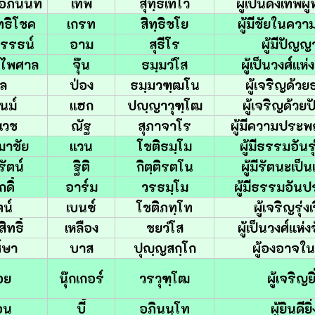
ภินันท์
เทพ
สุทฺธเทโว
ผู้เป็นดังเทพผ
ทธิโชค
เกรท
สิทฺธิชโย
ผู้มีชัยในควา
วรรธน์
อาม
สุธีโร
ผู้มีปัญญ
รไพศาล
จุ๊น
ธมฺมวํโส
ผู้เป็นวงศ์แห
ล
ป่อง
ธมฺมวฑฺฒโน
ผู้เจริญด้ว
นม์
แฮก
ปญฺญาวุฑฺโฒ
ผู้เจริญด้ว
เวช
ณัฐ
สุภาจาโร
ผู้มีความประพ
มาชัย
แวน
โชติธมฺโม
ผู้มีธรรมอันรุ
ัตน์
ฐิติ
กิตฺติรตโน
ผู้มีรัตนะเป็น
กดิ์
อาร์ม
วรธมฺโม
ผู้มีธรรมอันป
น์
เบนซ์
โชติภทฺโท
ผู้เจริญรุ่ง
ิทธิ์
เหลือง
ชยวํโส
ผู้เป็นวงศ์แห่
ศ์ษา
บาส
ปุญฺญสกฺโก
ผู้องอาจใ
อย
นุ๊กเกอร์
วรวุฑฺโฒ
ผู้เจริญยิ
อน
บี้
อภินนฺโท
ผู้ยินดียิ่