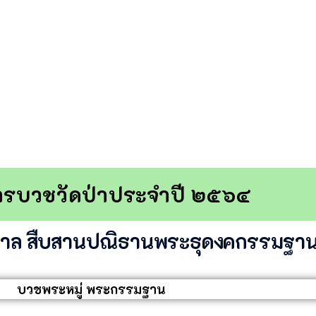
รบวชวัดป่าประจำปี ๒๕๖๔
กาล สืบสานปณิธานพระธุดงคกรรมฐา