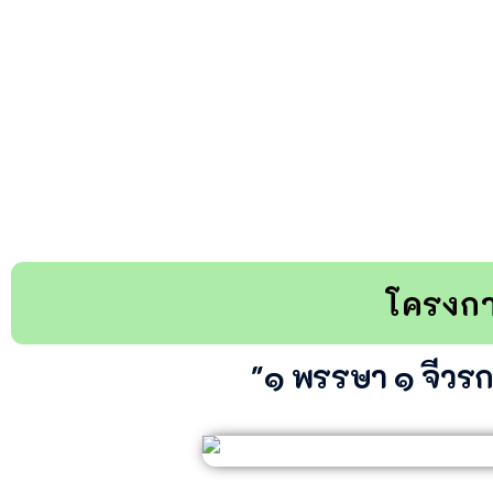
โครงกา
"๑ พรรษา ๑ จีวร