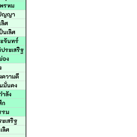
ังพรหม
ยปัญญา
เลิศ
ป็นเลิศ
ระจันทร์
ิประเสริฐ
ย่อง
ง
ห่งความดี
นมั่นคง
นกำลัง
ศึก
ธรรม
ระเสริฐ
นเลิศ