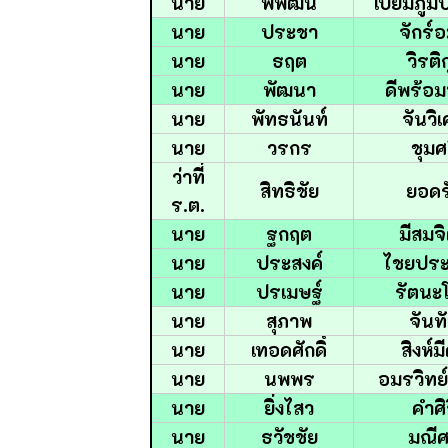
นาย
พิพัฒน์
เปี่ยมภูม
นาย
ประชา
จักร์
นาย
ธฤต
วิรติ
นาย
พัฒนา
ดีพร้อมพ
นาย
พัทธนันท์
จันวิ
นาย
วรกร
ชุมศ
ว่าที่
สิทธิชัย
ยอดร
ร.ต.
นาย
ฐกฤต
มีสมจิ
นาย
ประสงค์
ไชยประ
นาย
ปรเมษฐ์
รัตนะโ
นาย
สุภาพ
จันท
นาย
เทอดศักดิ์
สิงห์ม
นาย
นพพร
อมรวิทย
นาย
ยิ่งไสว
คำศิ
นาย
ธวัชชัย
มณีศ