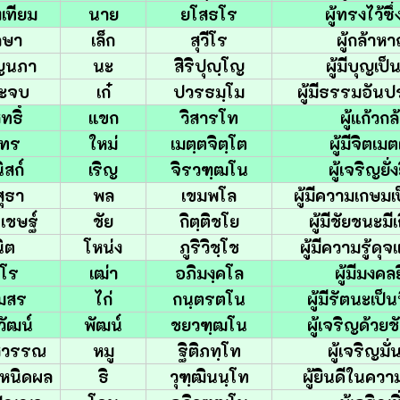
เทียม
นาย
ยโสธโร
ผู้ทรงไว้ซึ
กษา
เล็ก
สุวีโร
ผู้กล้าห
ุญนภา
นะ
สิริปุญฺโญ
ผู้มีบุญเป็น
ระจบ
เก๋
ปวรธมฺโม
ผู้มีธรรมอันป
ทธิ์
แขก
วิสารโท
ผู้แก้วกล
นทร
ใหม่
เมตฺตจิตฺโต
ผู้มีจิตเม
ิสก์
เริญ
จิรวฑฺฒโน
ผู้เจริญยั่
ุธา
พล
เขมพโล
ผู้มีความเกษมเ
เชษฐ์
ชัย
กิตฺติชโย
ผู้มีชัยชนะมีเ
ิต
โหน่ง
ภูริวิชฺโช
ผู้มีความรู้ดุ
วโร
เฒ่า
อภิมงฺคโล
ผู้มีมงคลย
โมสร
ไก่
กนฺตรตโน
ผู้มีรัตนะเป็นท
วัฒน์
พัฒน์
ชยวฑฺฒโน
ผู้เจริญด้วย
สุวรรณ
หมู
ฐิติภทฺโท
ผู้เจริญมั
เหนิดผล
ธิ
วุฑฺฒินนฺโท
ผู้ยินดีในควา