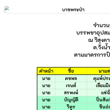
จำนวน
บรรพชาอุปสมบ
ณ วิสุงค
ต.วังน้
ตามมาตรการป้
คำหน้า
ชื่อ
นามส
นาย
คชพล
คุมพ์ประ
นาย
เจนต์
เลี่ยมม
นาย
สรพงษ์
แซ่ฉั
นาย
บัญญัติ
ปิ่นสัน
นาย
วิทูร
ชินอ่