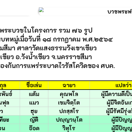
พระบวชในโครงการ รวม ๗๖ รูป
ทหมู่เมื่อวันที่ ๑๘ กรกฏาคม พ.ศ.๒๕๖๔
ามสีมา ศาลาวัดแสงธรรมวังเขาเขียว
ำเขียว อ.วังน้ำเขียว จ.นครราชสีมา
องกันการแพร่ระบาดไวรัสโควิดของ ศบค.
กุล
ชื่อเล่น
ฉายา
แปลว่า
พันธ์
แต้ม
คุณพโล
ผู้มีความดีเป
ินฟุล
แมว
เขมจิตฺโต
ผู้มีจิตอัน
่ว
ฮุย
ปภสฺสโร
ผู้มีรัศมีรุ่ง
เทียะ
ญัติ
ปญฺญวนฺโต
ผู้มีปัญ
อน
อ๊อด
วิทุโร
ผู้มีปัญ