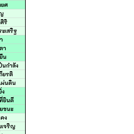
่งยศ
าญ
ศิริ
ระเสริฐ
้า
ตตา
งยืน
ป็นกำลัง
กียรติ
จแผ่นดิน
ิ่ง
ี่ยินดี
ชัยชนะ
่นคง
มเจริญ