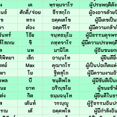
สง
เค
พฺรหฺมจาโร
ผู้ประพฤติด
คนธ์
ศักดิ์/จ่อย
ธีรสกฺโก
ผู้องอาจด้ว
ดช
ทรง
อคฺคเตโช
ผู้มีเดชเป็น
วา
ต๋อง
อคฺควีโร
ผู้มีความกล้าเ
ันทร์
โอ๊ะ
จนฺทธมฺโม
ผู้มีธรรมดุจพ
ศ์โสภณ
ชิ
ภทฺทจาโร
ผู้มีความประพฤต
ุล
นพ
มานิโต
ผู้อันชนยก
ิพิทยา
เล็ก
อานฺนโท
ผู้ยินดียิ่
ทย์
Max
คุณากโร
ผู้เป็นบ่อเกิดแ
นหา
โย
ฐิตสุโภ
ผู้มีความงามอั
คพล
บี
ขนฺติพโล
ผู้มีขันติเป็
ชนะ
อาท
อริญฺชโย
ผู้ชนะข้า
ต่ง
กิต
ธมฺมฉนฺโท
ผู้ยินดีใน
ส
เต้นท์
วรญฺญู
ผู้รู้ธรรมอันป
วรรณ
เต้
อคฺคพโล
ผู้มีกำลังอั