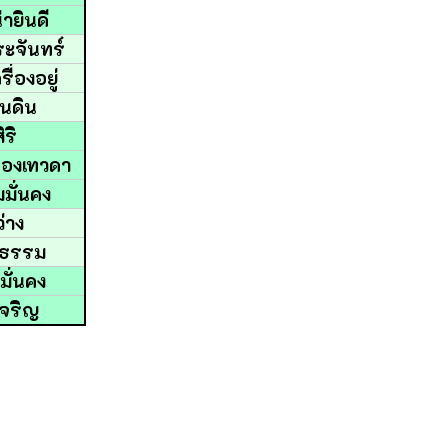
่ายินดี
พระจันทร์
ื่องอยู่
ผ่นดิน
ิริ
ของเทวดา
มมั่นคง
่าง
ในธรรม
มั่นคง
นเจริญ