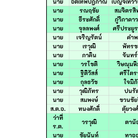
นาย
อติเทพปฏิภาณ
เบญจเทวาอ
นาย
รณฤชัย
สมจิตรสิ
นาย
ธีระศักดิ์
ภู่วิภาดา
นาย
จุลลพงศ์
ศรีประยู
นาย
เจริญรัตน์
คำพ
นาย
เรวุฒิ
พัทรช
นาย
ภาคิน
จันทร์
นาย
วรโชติ
วิษณุมหิ
นาย
ฐิติวัสส์
ศรีไตรร
นาย
กุลธวัช
ใจมิภั
นาย
วุฒิภัทร
ปนรัต
นาย
สมพงษ์
ชวนชัยส
ส.ต.อ.
ทนงศักดิ์
ตุ้ยวง
ว่าที่
วรวุฒิ
ตาน้
ร.ต.
นาย
ชัยนันท์
ทาอ