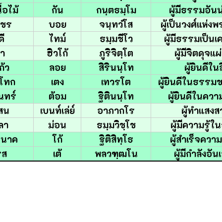
ื้อไม้
กัน
กนฺตธมฺโม
ผู้มีธรรมอันน
็ชร
บอย
จนฺทวํโส
ผู้เป็นวงศ์แห่ง
ี
ไทม์
ธมฺมชีโว
ผู้มีธรรมเป็นเคร
มา
ฮิวโก้
ภูริจิตฺโต
ผู้มีจิตดุจแ
ก้ว
ลอย
สิรินนฺโท
ผู้ยินดีในส
โทก
เตง
เทวรโต
ผู้ยินดีในธรรม
นทร์
ต้อม
ฐิตินนฺโท
ผู้ยินดีในควา
สน
เบนท์เล่ย์
อาภากโร
ผู้ทำแสงสว
ลา
ม่อน
ธมฺมวิชฺโช
ผู้มีความรู้
บนาค
โก้
ฐิติสิทฺโธ
ผู้สำเร็จความ
รส
เต้
พลวฑฺฒโน
ผู้มีกำลังอั