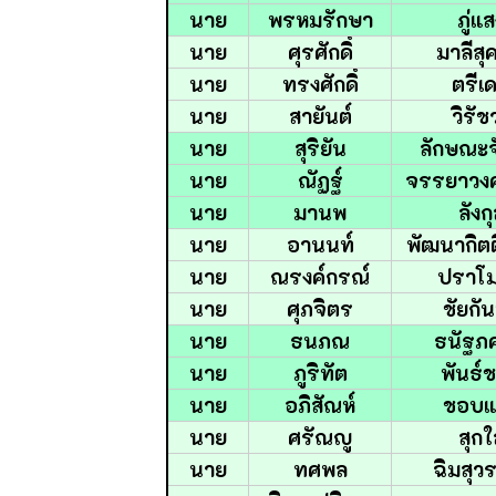
นาย
พรหมรักษา
ภู่แ
นาย
ศุรศักดิ์
มาลีสุ
นาย
ทรงศักดิ์
ตรีเ
นาย
สายันต์
วิรัช
นาย
สุริยัน
ลักษณะจ
นาย
ณัฏฐ์
จรรยาวง
นาย
มานพ
ลังก
นาย
อานนท์
พัฒนากิตต
นาย
ณรงค์กรณ์
ปราโม
นาย
ศุภจิตร
ชัยกั
นาย
ธนภณ
ธนัฐภ
นาย
ภูริทัต
พันธ์
นาย
อภิสัณห์
ชอบแ
นาย
ศรัณญู
สุกใ
นาย
ทศพล
ฉิมสุ