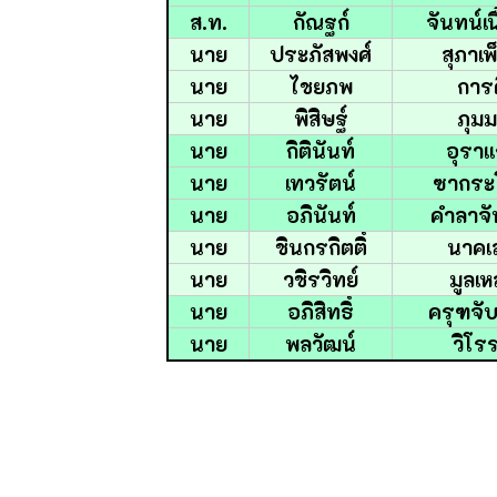
ส.ท.
กัณฐก์
จันทน์เน
นาย
ประภัสพงศ์
สุภาเพ
นาย
ไชยภพ
การด
นาย
พิสิษฐ์
ภุม
นาย
กิตินันท์
อุราเเ
นาย
เทวรัตน์
ซากระ
นาย
อภินันท์
คำลาจั
นาย
ชินกรกิตติ์
นาคเ
นาย
วชิรวิทย์
มูลเห
นาย
อภิสิทธิ์
ครุฑจั
นาย
พลวัฒน์
วิโร