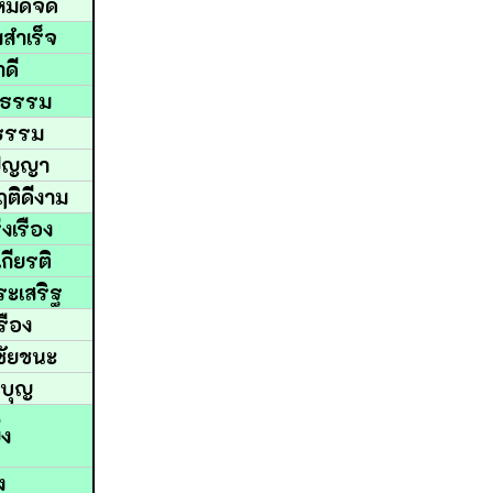
ู้หมดจด
มสำเร็จ
าดี
่งธรรม
ยธรรม
ยปัญญา
ฤติดีงาม
่งเรือง
เกียรติ
ระเสริฐ
เรือง
งชัยชนะ
นบุญ
่ง
ง