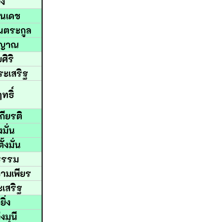
่ง
็นเดช
ในตระกูล
วยญาณ
ศิริ
ระเสริฐ
ทธิ์
เกียรติ
งมั่น
ั้งมั่น
ธรรม
วามเพียร
ะเสริฐ
ยิ่ง
่งมุนี