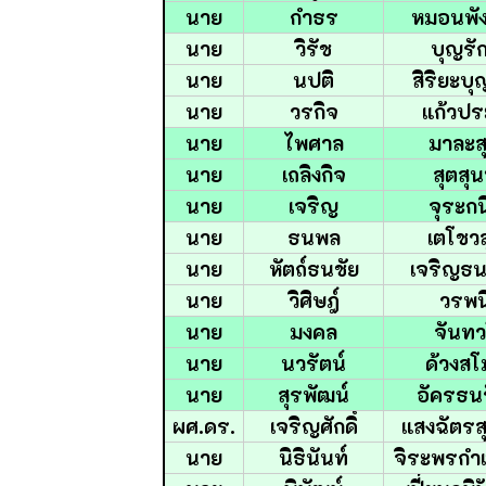
นาย
กำธร
หมอนพัง
นาย
วิรัช
บุญรั
นาย
นปติ
สิริยะบ
นาย
วรกิจ
แก้วป
นาย
ไพศาล
มาละสุ
นาย
เถลิงกิจ
สุตสุ
นาย
เจริญ
จุระกน
นาย
ธนพล
เตโชวส
นาย
หัตถ์ธนชัย
เจริญธน
นาย
วิศิษฎ์
วรพน
นาย
มงคล
จันท
นาย
นวรัตน์
ด้วงส
นาย
สุรพัฒน์
อัครธน
ผศ.ดร.
เจริญศักดิ์
แสงฉัตร
นาย
นิธินันท์
จิระพรกำ