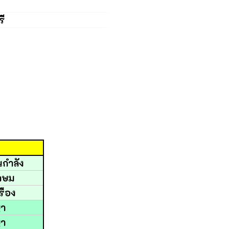
็นกำลัง
เกษม
เรือง
ญา
ญา