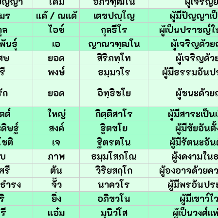
ิปัญญา
โดม
อภิวฑฺฒโน
ผู้เจริญยิ
อมร
แด้ / ณแด้
เตชปญฺโญ
ผู้มีปัญญาเป
กุล
ไอซ์
กุลธีโร
ผู้เป็นปราชญ์
ันธุ์
เอ
ญาณวฑฺฒโน
ผู้เจริญด้
เศษ
ยอด
สิริภทฺโท
ผู้เจริญด้วย
รี
พงษ์
ธมฺมวโร
ผู้มีธรรมอันป
ัก
ยอด
อิทฺธิชโย
ผู้ชนะด้วยฤ
ตต์
ใหญ่
กิตฺติสาโร
ผู้มีสาระเป็น
ดิษฐ์
สงค์
ฐิตชโย
ผู้มีชัยอันตั้
ชติ
เจ
ฐิตรตโน
ผู้มีรัตนะอันต
ับ
ภาพ
ธมฺมโสภโณ
ผู้งดงามใน
ีศรี
ต้น
วิริยสกฺโก
ผู้องอาจด้วยค
์ธำรง
จั๊ว
นาควโร
ผู้มีพรอันปร
ริ
ยิ่ง
อภิชวโน
ผู้มีเชาว์ไว
รี
แอ๋ม
มุนิวํโส
ผู้เป็นวงศ์แห